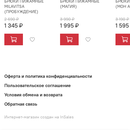
БРЮКИ ПИЖАМНЫЕ
БРЮКИ ПИЖАМНЫЕ
БРЮКИ
MILAVITSA
(МАГИЯ)
(МОН 
(ПРОБУЖДЕНИЕ)
2 690 ₽
3 990 ₽
3 190 ₽
1 345 ₽
1 995 ₽
1 595
Оферта и политика конфиденциальности
Пользовательское соглашение
Условия обмена и возврата
Обратная связь
Интернет-магазин создан на InSales