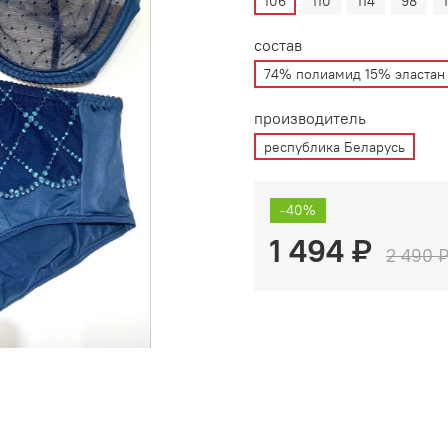
106
110
114
98
состав
74% полиамид 15% эластан
производитель
республика Беларусь
-40%
1 494 ₽
2 490 