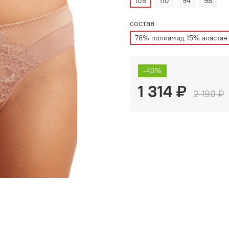
106
110
94
98
состав
78% полиамид 15% эластан
-40%
1 314 ₽
2 190 ₽