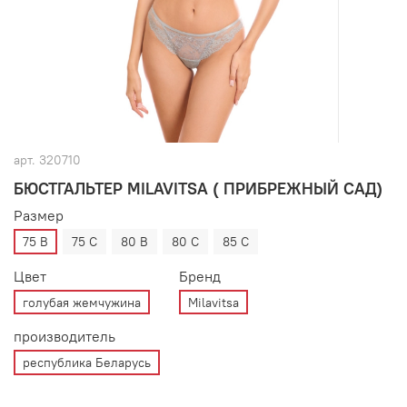
арт.
320710
БЮСТГАЛЬТЕР MILAVITSA ( ПРИБРЕЖНЫЙ САД)
Размер
75 B
75 C
80 B
80 C
85 C
Цвет
Бренд
голубая жемчужина
Milavitsa
производитель
республика Беларусь