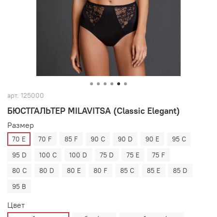
арт.
125000
БЮСТГАЛЬТЕР MILAVITSA (Classic Elegant)
Размер
70 E
70 F
85 F
90 C
90 D
90 E
95 C
95 D
100 C
100 D
75 D
75 E
75 F
80 C
80 D
80 E
80 F
85 C
85 E
85 D
95 B
Цвет