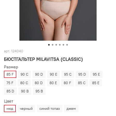
арт.
124040
БЮСТГАЛЬТЕР MILAVITSA (CLASSIC)
Размер
85 F
90 C
90 D
90 E
95 C
95 D
95 E
75 F
80 C
80 D
80 E
80 F
85 C
85 E
85 D
90 B
95 B
Цвет
нюд
черный
синий топаз
джем