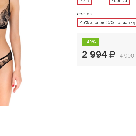
70 B
черный
состав
45% хлопок 35% полиамид 
-40%
2 994 ₽
4 990