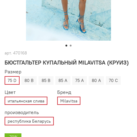
арт.
470168
БЮСТГАЛЬТЕР КУПАЛЬНЫЙ MILAVITSA (КРУИЗ)
Размер
75 D
80 B
85 B
85 A
75 A
80 A
70 C
Цвет
Бренд
итальянская слива
Milavitsa
производитель
республика Беларусь
-70%