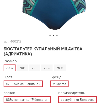
арт.
460212
БЮСТГАЛЬТЕР КУПАЛЬНЫЙ MILAVITSA
(АДРИАТИКА)
Размер
70 G
70H
70 I
70 J
75 H
Цвет
Бренд
син.-бирюз. набивной
Milavitsa
состав
производитель
83% полиамид 17%эластан
республика Беларусь