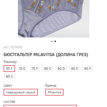
арт.
320658
БЮСТГАЛЬТЕР MILAVITSA (ДОЛИНА ГРЕЗ)
Размер
85 F
75 E
75 F
80 C
80 D
80 E
80 F
85 C
Цвет
Бренд
лавандовый серый
Milavitsa
состав