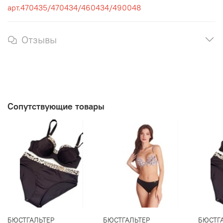
арт.470435/470434/460434/490048
Отзывы
Сопутствующие товары
БЮСТГАЛЬТЕР
БЮСТГАЛЬТЕР
БЮСТГ