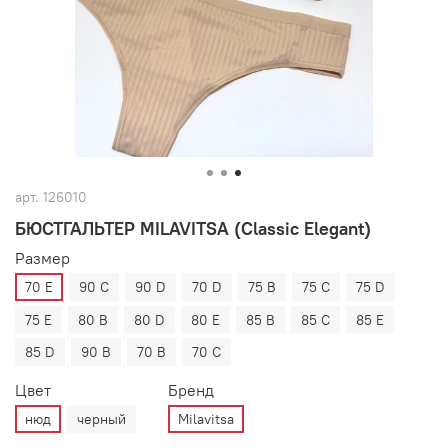
арт.
126010
БЮСТГАЛЬТЕР MILAVITSA (Classic Elegant)
Размер
70 E
90 C
90 D
70 D
75 B
75 C
75 D
75 E
80 B
80 D
80 E
85 B
85 C
85 E
85 D
90 B
70 B
70 C
Цвет
Бренд
нюд
черный
Milavitsa