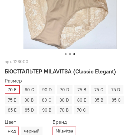
арт.
126000
БЮСТГАЛЬТЕР MILAVITSA (Classic Elegant)
Размер
70 E
90 C
90 D
70 D
75 B
75 C
75 D
75 E
80 B
80 C
80 D
80 E
85 B
85 C
85 E
85 D
90 B
70 B
70 C
Цвет
Бренд
нюд
черный
Milavitsa