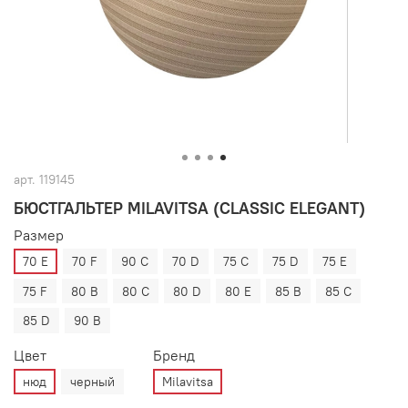
арт.
119145
БЮСТГАЛЬТЕР MILAVITSA (CLASSIC ELEGANT)
Размер
70 E
70 F
90 C
70 D
75 C
75 D
75 E
75 F
80 B
80 C
80 D
80 E
85 B
85 C
85 D
90 B
Цвет
Бренд
нюд
черный
Milavitsa