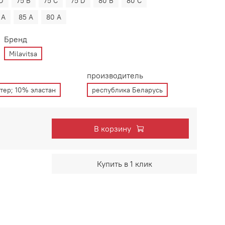
D
75 B
75 C
75 D
80 B
80 C
 А
85 A
80 A
Бренд
Milavitsa
производитель
тер; 10% эластан
республика Беларусь
В корзину
Купить в 1 клик