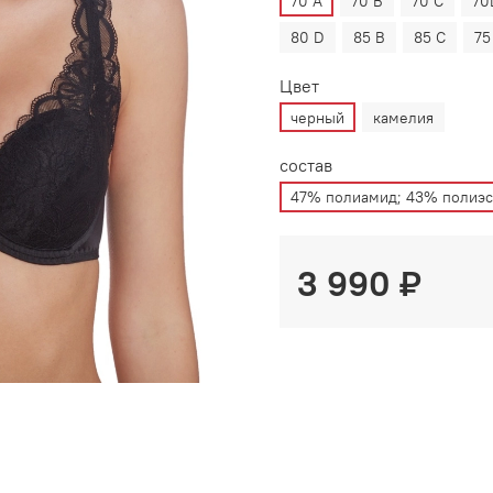
70 А
70 В
70 С
70
80 D
85 B
85 C
75
Цвет
черный
камелия
состав
47% полиамид; 43% полиэс
3 990 ₽