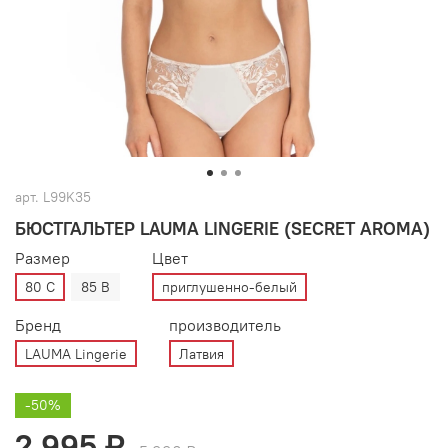
арт.
L99K35
БЮСТГАЛЬТЕР LAUMA LINGERIE (SECRET AROMA)
Размер
Цвет
80 C
85 B
приглушенно-белый
Бренд
производитель
LAUMA Lingerie
Латвия
-50%
2 995 ₽