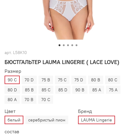
арт.
L58K10
БЮСТГАЛЬТЕР LAUMA LINGERIE ( LACE LOVE)
Размер
90 C
70 D
75 B
75 C
75 D
80 B
80 C
80 D
85 B
85 C
85 D
90 B
85 A
75 A
80 A
70 B
70 C
Цвет
Бренд
белый
серебристый пион
LAUMA Lingerie
состав